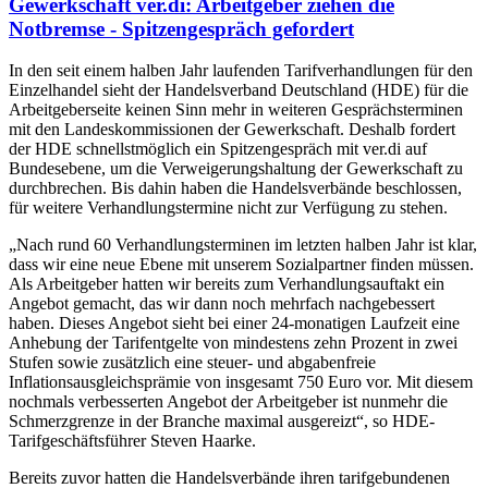
Gewerkschaft ver.di: Arbeitgeber ziehen die
Notbremse - Spitzengespräch gefordert
In den seit einem halben Jahr laufenden Tarifverhandlungen für den
Einzelhandel sieht der Handelsverband Deutschland (HDE) für die
Arbeitgeberseite keinen Sinn mehr in weiteren Gesprächsterminen
mit den Landeskommissionen der Gewerkschaft. Deshalb fordert
der HDE schnellstmöglich ein Spitzengespräch mit ver.di auf
Bundesebene, um die Verweigerungshaltung der Gewerkschaft zu
durchbrechen. Bis dahin haben die Handelsverbände beschlossen,
für weitere Verhandlungstermine nicht zur Verfügung zu stehen.
„Nach rund 60 Verhandlungsterminen im letzten halben Jahr ist klar,
dass wir eine neue Ebene mit unserem Sozialpartner finden müssen.
Als Arbeitgeber hatten wir bereits zum Verhandlungsauftakt ein
Angebot gemacht, das wir dann noch mehrfach nachgebessert
haben. Dieses Angebot sieht bei einer 24-monatigen Laufzeit eine
Anhebung der Tarifentgelte von mindestens zehn Prozent in zwei
Stufen sowie zusätzlich eine steuer- und abgabenfreie
Inflationsausgleichsprämie von insgesamt 750 Euro vor. Mit diesem
nochmals verbesserten Angebot der Arbeitgeber ist nunmehr die
Schmerzgrenze in der Branche maximal ausgereizt“, so HDE-
Tarifgeschäftsführer Steven Haarke.
Bereits zuvor hatten die Handelsverbände ihren tarifgebundenen