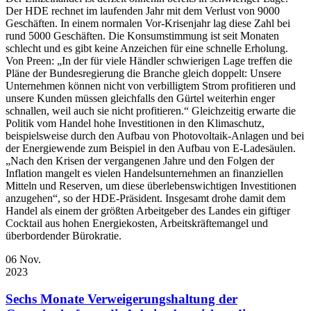
Der HDE rechnet im laufenden Jahr mit dem Verlust von 9000
Geschäften. In einem normalen Vor-Krisenjahr lag diese Zahl bei
rund 5000 Geschäften. Die Konsumstimmung ist seit Monaten
schlecht und es gibt keine Anzeichen für eine schnelle Erholung.
Von Preen: „In der für viele Händler schwierigen Lage treffen die
Pläne der Bundesregierung die Branche gleich doppelt: Unsere
Unternehmen können nicht von verbilligtem Strom profitieren und
unsere Kunden müssen gleichfalls den Gürtel weiterhin enger
schnallen, weil auch sie nicht profitieren.“ Gleichzeitig erwarte die
Politik vom Handel hohe Investitionen in den Klimaschutz,
beispielsweise durch den Aufbau von Photovoltaik-Anlagen und bei
der Energiewende zum Beispiel in den Aufbau von E-Ladesäulen.
„Nach den Krisen der vergangenen Jahre und den Folgen der
Inflation mangelt es vielen Handelsunternehmen an finanziellen
Mitteln und Reserven, um diese überlebenswichtigen Investitionen
anzugehen“, so der HDE-Präsident. Insgesamt drohe damit dem
Handel als einem der größten Arbeitgeber des Landes ein giftiger
Cocktail aus hohen Energiekosten, Arbeitskräftemangel und
überbordender Bürokratie.
06
Nov.
2023
Sechs Monate Verweigerungshaltung der