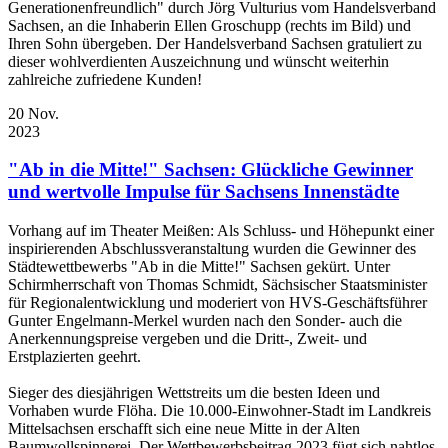
Generationenfreundlich" durch Jörg Vulturius vom Handelsverband
Sachsen, an die Inhaberin Ellen Groschupp (rechts im Bild) und
Ihren Sohn übergeben. Der Handelsverband Sachsen gratuliert zu
dieser wohlverdienten Auszeichnung und wünscht weiterhin
zahlreiche zufriedene Kunden!
20
Nov.
2023
"Ab in die Mitte!" Sachsen: Glückliche Gewinner
und wertvolle Impulse für Sachsens Innenstädte
Vorhang auf im Theater Meißen: Als Schluss- und Höhepunkt einer
inspirierenden Abschlussveranstaltung wurden die Gewinner des
Städtewettbewerbs "Ab in die Mitte!" Sachsen gekürt. Unter
Schirmherrschaft von Thomas Schmidt, Sächsischer Staatsminister
für Regionalentwicklung und moderiert von HVS-Geschäftsführer
Gunter Engelmann-Merkel wurden nach den Sonder- auch die
Anerkennungspreise vergeben und die Dritt-, Zweit- und
Erstplazierten geehrt.
Sieger des diesjährigen Wettstreits um die besten Ideen und
Vorhaben wurde Flöha. Die 10.000-Einwohner-Stadt im Landkreis
Mittelsachsen erschafft sich eine neue Mitte in der Alten
Baumwollspinnerei. Der Wettbewerbsbeitrag 2023 fügt sich nahtlos