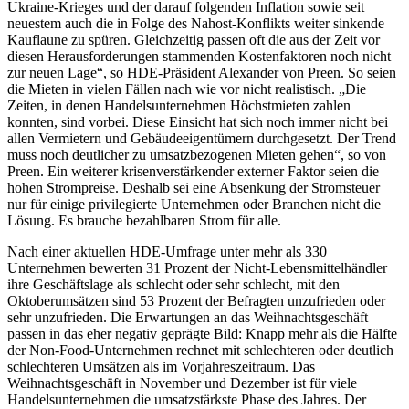
Ukraine-Krieges und der darauf folgenden Inflation sowie seit
neuestem auch die in Folge des Nahost-Konflikts weiter sinkende
Kauflaune zu spüren. Gleichzeitig passen oft die aus der Zeit vor
diesen Herausforderungen stammenden Kostenfaktoren noch nicht
zur neuen Lage“, so HDE-Präsident Alexander von Preen. So seien
die Mieten in vielen Fällen nach wie vor nicht realistisch. „Die
Zeiten, in denen Handelsunternehmen Höchstmieten zahlen
konnten, sind vorbei. Diese Einsicht hat sich noch immer nicht bei
allen Vermietern und Gebäudeeigentümern durchgesetzt. Der Trend
muss noch deutlicher zu umsatzbezogenen Mieten gehen“, so von
Preen. Ein weiterer krisenverstärkender externer Faktor seien die
hohen Strompreise. Deshalb sei eine Absenkung der Stromsteuer
nur für einige privilegierte Unternehmen oder Branchen nicht die
Lösung. Es brauche bezahlbaren Strom für alle.
Nach einer aktuellen HDE-Umfrage unter mehr als 330
Unternehmen bewerten 31 Prozent der Nicht-Lebensmittelhändler
ihre Geschäftslage als schlecht oder sehr schlecht, mit den
Oktoberumsätzen sind 53 Prozent der Befragten unzufrieden oder
sehr unzufrieden. Die Erwartungen an das Weihnachtsgeschäft
passen in das eher negativ geprägte Bild: Knapp mehr als die Hälfte
der Non-Food-Unternehmen rechnet mit schlechteren oder deutlich
schlechteren Umsätzen als im Vorjahreszeitraum. Das
Weihnachtsgeschäft in November und Dezember ist für viele
Handelsunternehmen die umsatzstärkste Phase des Jahres. Der