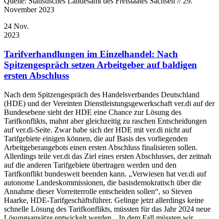
Quelle: Statistisches Landesamt des Freistaates Sachsen // 29.
November 2023
24
Nov.
2023
Tarifverhandlungen im Einzelhandel: Nach
Spitzengespräch setzen Arbeitgeber auf baldigen
ersten Abschluss
Nach dem Spitzengespräch des Handelsverbandes Deutschland
(HDE) und der Vereinten Dienstleistungsgewerkschaft ver.di auf der
Bundesebene sieht der HDE eine Chance zur Lösung des
Tarifkonflikts, mahnt aber gleichzeitig zu raschen Entscheidungen
auf ver.di-Seite. Zwar habe sich der HDE mit ver.di nicht auf
Tarifgebiete einigen können, die auf Basis des vorliegenden
Arbeitgeberangebots einen ersten Abschluss finalisieren sollen.
Allerdings teile ver.di das Ziel eines ersten Abschlusses, der zeitnah
auf die anderen Tarifgebiete übertragen werden und den
Tarifkonflikt bundesweit beenden kann. „Verwiesen hat ver.di auf
autonome Landeskommissionen, die basisdemokratisch über die
Annahme dieser Vorreiterrolle entscheiden sollen“, so Steven
Haarke, HDE-Tarifgeschäftsführer. Gelinge jetzt allerdings keine
schnelle Lösung des Tarifkonflikts, müssten für das Jahr 2024 neue
Lösungsansätze entwickelt werden. „In dem Fall müssten wir