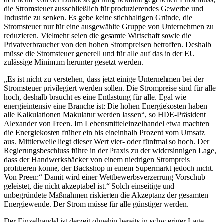
die Stromsteuer ausschließlich für produzierendes Gewerbe und
Industrie zu senken. Es gebe keine stichhaltigen Gründe, die
Stromsteuer nur für eine ausgewählte Gruppe von Unternehmen zu
reduzieren. Vielmehr seien die gesamte Wirtschaft sowie die
Privatverbraucher von den hohen Strompreisen betroffen. Deshalb
müsse die Stromsteuer generell und für alle auf das in der EU
zulässige Minimum herunter gesetzt werden.
„Es ist nicht zu verstehen, dass jetzt einige Unternehmen bei der
Stromsteuer privilegiert werden sollen. Die Strompreise sind für alle
hoch, deshalb braucht es eine Entlastung für alle. Egal wie
energieintensiv eine Branche ist: Die hohen Energiekosten haben
alle Kalkulationen Makulatur werden lassen“, so HDE-Präsident
Alexander von Preen. Im Lebensmitteleinzelhandel etwa machten
die Energiekosten früher ein bis eineinhalb Prozent vom Umsatz
aus. Mittlerweile liegt dieser Wert vier- oder fünfmal so hoch. Der
Regierungsbeschluss führe in der Praxis zu der widersinnigen Lage,
dass der Handwerksbäcker von einem niedrigen Strompreis
profitieren könne, der Backshop in einem Supermarkt jedoch nicht.
Von Preen:“ Damit wird einer Wettbewerbsverzerrung Vorschub
geleistet, die nicht akzeptabel ist.“ Solch einseitige und
unbegründete Maßnahmen riskierten die Akzeptanz der gesamten
Energiewende. Der Strom müsse für alle günstiger werden.
Der Einzelhandel ist derzeit ohnehin bereits in schwieriger Lage.