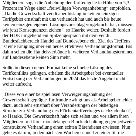
Mitgliedern sogar die Anhebung der Tarifentgelte in Höhe von 5,3
Prozent im Wege einer „freiwilligen Vorweganhebung“ empfohlen.
„Da die Gewerkschaft ver.di aber bislang in keinem einzigen
Tarifgebiet ernsthaft mit uns verhandelt hat und auch bis heute
keinen einzigen eigenen Lösungsvorschlag vorgebracht hat, müssen
wir jetzt Konsequenzen ziehen“, so Haarke weiter. Deshalb fordert
der HDE umgehend ein Spitzengespräch mit dem ver.di-
Bundesfachbereich Handel auf Bundesebene ein. Ziel des Treffens
ist eine Einigung über ein neues effektives Verhandlungsformat. Bis
dahin sehen die Handelsverbände in weiteren Verhandlungsterminen
auf Landesebene keinen Sinn mehr.
Sollte in diesem neuen Format keine schnelle Lösung des
Tarifkonflikts gelingen, erhalten die Arbeitgeber bei eventueller
Fortsetzung der Verhandlungen in 2024 das letzte Angebot nicht
weiter aufrecht.
„Diese von einer beispiellosen Verweigerungshaltung der
Gewerkschaft geprägte Tarifrunde zwingt uns als Arbeitgeber leider
dazu, auch sehr ernsthaft über Veränderungen der bisherigen
Struktur zur Verhandlung des Flächentarifvertrages nachzudenken“,
so Haarke. Die Gewerkschaft habe sich selbst und vor allem ihren
Mitgliedern mit ihrer monatelangen Blockadehaltung gegen jedwede
konstruktive Verhandlung einen echten Bärendienst erwiesen. Nun
gehe es darum, in den nächsten Wochen schnell zu einer für die