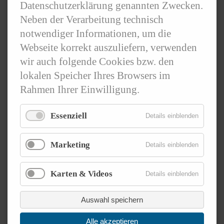
Datenschutzerklärung genannten Zwecken.
Deutschland, in Europa und darüber hinaus.
Neben der Verarbeitung technisch
notwendiger Informationen, um die
Webseite korrekt auszuliefern, verwenden
Weitere Informationen
wir auch folgende Cookies bzw. den
lokalen Speicher Ihres Browsers im
Rahmen Ihrer Einwilligung.
Zur Anmeldung
Essenziell
Details einblenden
Marketing
Details einblenden
Zurück
Karten & Videos
Details einblenden
Auswahl speichern
Alle akzeptieren