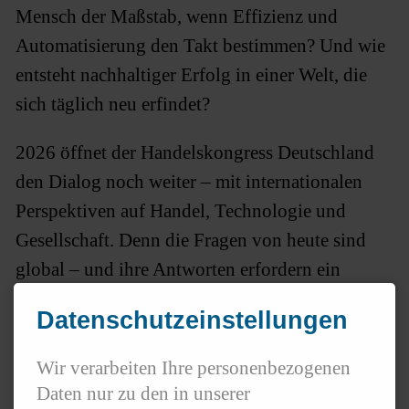
Mensch der Maßstab, wenn Effizienz und
Automatisierung den Takt bestimmen? Und wie
entsteht nachhaltiger Erfolg in einer Welt, die
sich täglich neu erfindet?
2026 öffnet der Handelskongress Deutschland
den Dialog noch weiter – mit internationalen
Perspektiven auf Handel, Technologie und
Gesellschaft. Denn die Fragen von heute sind
global – und ihre Antworten erfordern ein
ausgewogenes Zusammenspiel.
Datenschutzeinstellungen
#BalancingRetai
l steht für den Handel als
Wir verarbeiten Ihre personenbezogenen
Gestalter einer neuen Balance zwischen
Daten nur zu den in unserer
Intelligenz, Ökonomie und Menschlichkeit – in