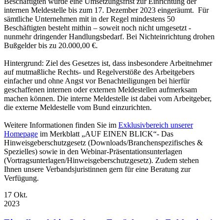
Beschäftigten wurde eine Umsetzungsfrist zur Einrichtung der
internen Meldestelle bis zum 17. Dezember 2023 eingeräumt. Für
sämtliche Unternehmen mit in der Regel mindestens 50
Beschäftigten besteht mithin – soweit noch nicht umgesetzt -
nunmehr dringender Handlungsbedarf. Bei Nichteinrichtung drohen
Bußgelder bis zu 20.000,00 €.
Hintergrund: Ziel des Gesetzes ist, dass insbesondere Arbeitnehmer
auf mutmaßliche Rechts- und Regelverstöße des Arbeitgebers
einfacher und ohne Angst vor Benachteiligungen bei hierfür
geschaffenen internen oder externen Meldestellen aufmerksam
machen können. Die interne Meldestelle ist dabei vom Arbeitgeber,
die externe Meldestelle vom Bund einzurichten.
Weitere Informationen finden Sie im
Exklusivbereich unserer
Homepage
im Merkblatt „AUF EINEN BLICK“- Das
Hinweisgeberschutzgesetz (Downloads/Branchenspezifisches &
Spezielles) sowie in den Webinar-Präsentationsunterlagen
(Vortragsunterlagen/Hinweisgeberschutzgesetz). Zudem stehen
Ihnen unsere Verbandsjuristinnen gern für eine Beratung zur
Verfügung.
17
Okt.
2023