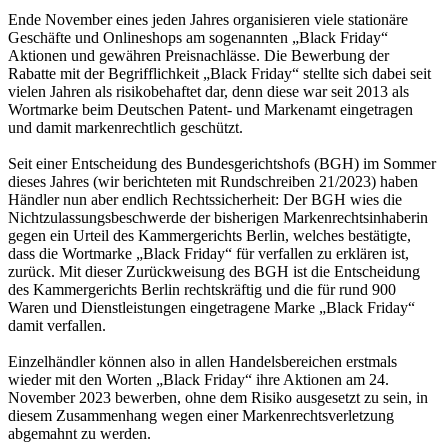
Ende November eines jeden Jahres organisieren viele stationäre
Geschäfte und Onlineshops am sogenannten „Black Friday“
Aktionen und gewähren Preisnachlässe. Die Bewerbung der
Rabatte mit der Begrifflichkeit „Black Friday“ stellte sich dabei seit
vielen Jahren als risikobehaftet dar, denn diese war seit 2013 als
Wortmarke beim Deutschen Patent- und Markenamt eingetragen
und damit markenrechtlich geschützt.
Seit einer Entscheidung des Bundesgerichtshofs (BGH) im Sommer
dieses Jahres (wir berichteten mit Rundschreiben 21/2023) haben
Händler nun aber endlich Rechtssicherheit: Der BGH wies die
Nichtzulassungsbeschwerde der bisherigen Markenrechtsinhaberin
gegen ein Urteil des Kammergerichts Berlin, welches bestätigte,
dass die Wortmarke „Black Friday“ für verfallen zu erklären ist,
zurück. Mit dieser Zurückweisung des BGH ist die Entscheidung
des Kammergerichts Berlin rechtskräftig und die für rund 900
Waren und Dienstleistungen eingetragene Marke „Black Friday“
damit verfallen.
Einzelhändler können also in allen Handelsbereichen erstmals
wieder mit den Worten „Black Friday“ ihre Aktionen am 24.
November 2023 bewerben, ohne dem Risiko ausgesetzt zu sein, in
diesem Zusammenhang wegen einer Markenrechtsverletzung
abgemahnt zu werden.