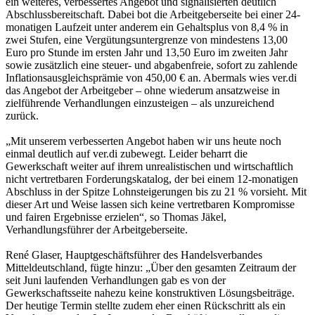
ein weiteres, verbessertes Angebot und signalisierten deutlich
Abschlussbereitschaft. Dabei bot die Arbeitgeberseite bei einer 24-
monatigen Laufzeit unter anderem ein Gehaltsplus von 8,4 % in
zwei Stufen, eine Vergütungsuntergrenze von mindestens 13,00
Euro pro Stunde im ersten Jahr und 13,50 Euro im zweiten Jahr
sowie zusätzlich eine steuer- und abgabenfreie, sofort zu zahlende
Inflationsausgleichsprämie von 450,00 € an. Abermals wies ver.di
das Angebot der Arbeitgeber – ohne wiederum ansatzweise in
zielführende Verhandlungen einzusteigen – als unzureichend
zurück.
„Mit unserem verbesserten Angebot haben wir uns heute noch
einmal deutlich auf ver.di zubewegt. Leider beharrt die
Gewerkschaft weiter auf ihrem unrealistischen und wirtschaftlich
nicht vertretbaren Forderungskatalog, der bei einem 12-monatigen
Abschluss in der Spitze Lohnsteigerungen bis zu 21 % vorsieht. Mit
dieser Art und Weise lassen sich keine vertretbaren Kompromisse
und fairen Ergebnisse erzielen“, so Thomas Jäkel,
Verhandlungsführer der Arbeitgeberseite.
René Glaser, Hauptgeschäftsführer des Handelsverbandes
Mitteldeutschland, fügte hinzu: „Über den gesamten Zeitraum der
seit Juni laufenden Verhandlungen gab es von der
Gewerkschaftsseite nahezu keine konstruktiven Lösungsbeiträge.
Der heutige Termin stellte zudem eher einen Rückschritt als ein