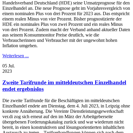
Handelsverband Deutschland (HDE) seine Umsatzprognose für den
Einzelhandel an. Die neue Prognose geht im Vorjahresvergleich von
einem nominalen Plus von drei Prozent für 2023 aus. Das entspricht
einem realen Minus von vier Prozent. Bisher prognostizierte der
HDE ein nominales Plus von zwei Prozent und ein reales Minus
von drei Prozent. Zudem macht der Verband anhand aktueller Daten
aus seinem Konsummonitor Preise deutlich, wie die
Verbraucherinnen und Verbraucher mit der ungewohnt hohen
Inflation umgehen.
Weiterlesen ...
05
Jul.
2023
Zweite Tarifrunde im mitteldeutschen Einzelhandel
endet ergebnislos
Die zweite Tarifrunde für die Beschäftigten im mitteldeutschen
Einzelhandel endete am Dienstag, dem 4. Juli 2023, in Leipzig ohne
konkrete Annäherung. Die Vereinte Dienstleistungsgewerkschaft
ver.di zog sich erneut auf den im März der Arbeitgeberseite
übergebenen Forderungskatalog zurück und war wiederum nicht
bereit, in einen konstruktiven und lösungsorientierten inhaltlichen
Austausch zu treten. „Tarifverhandlungen können sich nach dem