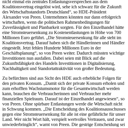
nicht einmal ein zentrales Entlastungsversprechen aus dem
Koalitionsvertrag eingelöst wird, sehe ich schwarz für die Zukunft
des Wirtschaftsstandorts Deutschland“, so HDE-Präsident
Alexander von Preen. Unternehmen könnten nur dann erfolgreich
wirtschaften, wenn die politischen Rahmenbedingungen für
Zuverlässigkeit und Planbarkeit sorgten. Für den Einzelhandel hätte
eine Stromsteuersenkung zu Kostenentlastungen in Höhe von 700
Millionen Euro geführt. „Die Stromsteuersenkung für alle steht im
Koalitionsvertrag. Darauf haben sich die Händlerinnen und Händler
eingestellt. Jetzt fehlen Hunderte Millionen Euro in der
Geschäftsplanung“, so von Preen weiter. Dadurch müssten wichtige
Investitionen nun ausfallen. Dabei seien mit Blick auf die
Zukunftsfähigkeit des Handels Investitionen in Digitalisierung,
Nachhaltigkeit und Standortattraktivität von großer Bedeutung.
Zu befürchten sind aus Sicht des HDE auch erhebliche Folgen für
den privaten Konsum. „Damit sich der private Konsum erholen und
zum erhofften Wachstumsmotor für die Gesamtwirtschaft werden
kann, brauchen die Verbraucherinnen und Verbraucher mehr
finanziellen Spielraum. Darauf ist der Einzelhandel angewiesen“, so
von Preen. Ohne spürbare Entlastungen werde die Wirtschaft nicht
in Schwung kommen. „Die Entscheidung des Koalitionsausschusses
gegen eine Stromsteuersenkung für alle ist eine gefährliche für unser
Land. Wer nicht Wort hält, verspielt wertvolles Vertrauen, und zwar
unwiederbringlich“, warnt von Preen. Die gestrige Entscheidung sei