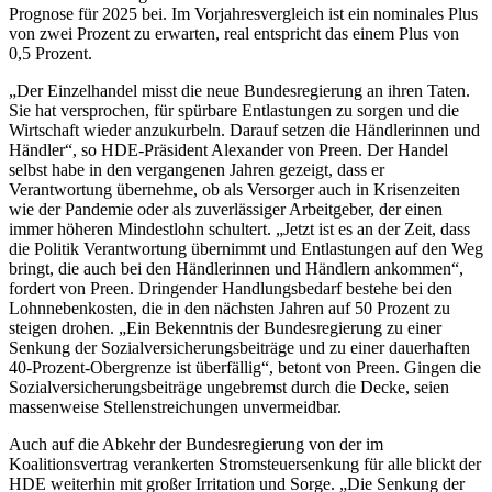
Prognose für 2025 bei. Im Vorjahresvergleich ist ein nominales Plus
von zwei Prozent zu erwarten, real entspricht das einem Plus von
0,5 Prozent.
„Der Einzelhandel misst die neue Bundesregierung an ihren Taten.
Sie hat versprochen, für spürbare Entlastungen zu sorgen und die
Wirtschaft wieder anzukurbeln. Darauf setzen die Händlerinnen und
Händler“, so HDE-Präsident Alexander von Preen. Der Handel
selbst habe in den vergangenen Jahren gezeigt, dass er
Verantwortung übernehme, ob als Versorger auch in Krisenzeiten
wie der Pandemie oder als zuverlässiger Arbeitgeber, der einen
immer höheren Mindestlohn schultert. „Jetzt ist es an der Zeit, dass
die Politik Verantwortung übernimmt und Entlastungen auf den Weg
bringt, die auch bei den Händlerinnen und Händlern ankommen“,
fordert von Preen. Dringender Handlungsbedarf bestehe bei den
Lohnnebenkosten, die in den nächsten Jahren auf 50 Prozent zu
steigen drohen. „Ein Bekenntnis der Bundesregierung zu einer
Senkung der Sozialversicherungsbeiträge und zu einer dauerhaften
40-Prozent-Obergrenze ist überfällig“, betont von Preen. Gingen die
Sozialversicherungsbeiträge ungebremst durch die Decke, seien
massenweise Stellenstreichungen unvermeidbar.
Auch auf die Abkehr der Bundesregierung von der im
Koalitionsvertrag verankerten Stromsteuersenkung für alle blickt der
HDE weiterhin mit großer Irritation und Sorge. „Die Senkung der