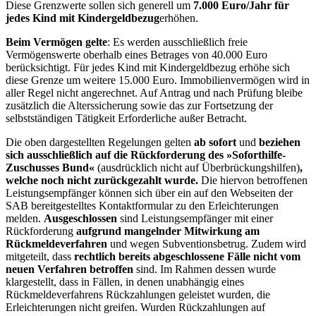
Diese Grenzwerte sollen sich generell um
7.000 Euro/Jahr für
jedes Kind mit Kindergeldbezug
erhöhen.
Beim Vermögen gelte
: Es werden ausschließlich freie
Vermögenswerte oberhalb eines Betrages von 40.000 Euro
berücksichtigt. Für jedes Kind mit Kindergeldbezug erhöhe sich
diese Grenze um weitere 15.000 Euro. Immobilienvermögen wird in
aller Regel nicht angerechnet. Auf Antrag und nach Prüfung bleibe
zusätzlich die Alterssicherung sowie das zur Fortsetzung der
selbstständigen Tätigkeit Erforderliche außer Betracht.
Die oben dargestellten Regelungen gelten
ab sofort
und
beziehen
sich ausschließlich auf die Rückforderung des »Soforthilfe-
Zuschusses Bund«
(ausdrücklich nicht auf Überbrückungshilfen)
,
welche noch nicht zurückgezahlt wurde.
Die hiervon betroffenen
Leistungsempfänger können sich über ein auf den Webseiten der
SAB bereitgestelltes Kontaktformular zu den Erleichterungen
melden.
Ausgeschlossen
sind Leistungsempfänger mit einer
Rückforderung
aufgrund mangelnder Mitwirkung am
Rückmeldeverfahren
und wegen Subventionsbetrug. Zudem wird
mitgeteilt, dass
rechtlich bereits abgeschlossene Fälle nicht vom
neuen Verfahren betroffen
sind. Im Rahmen dessen wurde
klargestellt, dass in Fällen, in denen unabhängig eines
Rückmeldeverfahrens Rückzahlungen geleistet wurden, die
Erleichterungen nicht greifen. Wurden Rückzahlungen auf