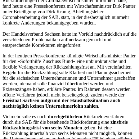
Rückforderungen der Corona-Wirtschaftshilfen informiert hatte,
fand heute eine Pressekonferenz mit Wirtschaftsminister Dirk Panter
unter Beteiligung von Dirk Kranig, Abteilungsleiter
Coronabearbeitung der SAB, statt, in der diesbezüglich nunmehr
konkrete Änderungen bekanntgegeben wurden.
Der Handelsverband Sachsen hatte im Vorfeld nachdrücklich auf die
verschiedenen Problematiken aufmerksam gemacht und
entsprechende Korrekturen eingefordert.
In der heutigen Pressekonferenz kündigte Wirtschaftsminister Panter
für den »Soforthilfe-Zuschuss Bund« eine unbürokratische und
flexible Verlängerung der Rückzahlungsfrist an. Mit vereinfachten
Regeln für die Rückzahlung solle Klarheit und Planungssicherheit
für die sächsischen Unternehmerinnen und Unternehmer geschaffen
werden, niemand solle finanziell überfordert werden und
Existenzängste haben, erklärte Panter. Im Rahmen dessen werden
offene Verfahren jedoch nicht beiseitegelegt, zudem werde der
Freistaat Sachsen aufgrund der Haushaltssituation auch
nachträglich keinen Unternehmerlohn zahlen
.
Vielmehr solle es nach
durchgeführtem
Rückmeldeverfahren
durch die SAB für die bestehende Rückforderung eine
zinsfreie
Rückzahlungsfrist von sechs Monaten
geben. Ist eine
Rückzahlung innerhalb von sechs Monaten nicht möglich, können
die Unternehmer sodann zwischen folgenden Fälligkeiten wählen: