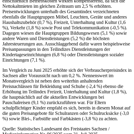
einschließlich Betriebskosten wirkten kompensierend, da sich die
Nettokaltmieten im gleichen Zeitraum um 2,5 % erhöhten.
Preisentwicklungen unterhalb des Gesamtindex verzeichneten
ebenfalls die Hauptgruppen Möbel, Leuchten, Geräte und anderes
Haushaltszubehör (0,7 %), Freizeit, Unterhaltung und Kultur (1,6
%), Verkehr (1,8 %) sowie Post und Telekommunikation (-0,5 %).
Dagegen wiesen die Hauptgruppen Bildungswesen (5,1 %) sowie
andere Waren und Dienstleistungen (5,2 %) die höchsten
Jahresteuerungen aus. Ausschlaggebend dafür waren beispielsweise
Preisanpassungen in den Teilindizes Dienstleistungen der
Kindertageseinrichtungen (6,8 %) oder Dienstleistungen sozialer
Einrichtungen (7,1 %).
Im Vergleich zu Juni 2025 erhöhte sich der Verbraucherpreisindex in
Sachsen aller Voraussicht nach um 0,2 %. Nennenswert im
Monatsvergleich ist neben den weiterhin anhaltenden
Preisnachlässen für Bekleidung und Schuhe (-2,4 %) ebenso die
Erhöhung im Teilindex Freizeit, Unterhaltung und Kultur (1,8 %),
die hauptsächlich auf die aktuellen Entwicklungen bei
Pauschalreisen (9,1 %) zurückzuführen war. Für Eltern
schulpflichtiger Kinder empfahl es sich, bereits in diesem Monat auf
die guten Preisangebote für Schulranzen oder Schulrucksäcke (-3,0
%) sowie Blei-, Farbstifte und Farbkästen (-3,8 %) zu achten.
Quelle: Statistisches Landesamt des Freistaates Sachsen /