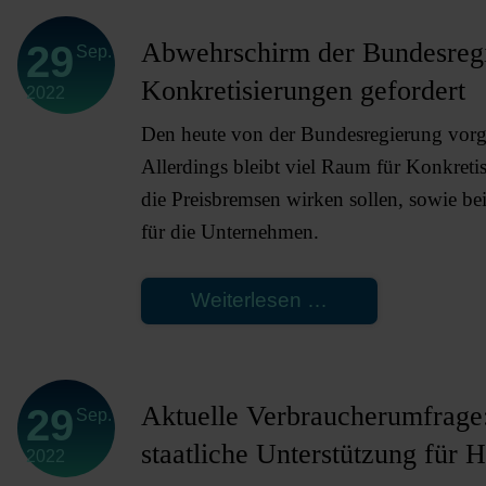
Abwehrschirm der Bundesregie
29
Sep.
Konkretisierungen gefordert
2022
Den heute von der Bundesregierung vorge
Allerdings bleibt viel Raum für Konkreti
die Preisbremsen wirken sollen, sowie be
für die Unternehmen.
Abwehrschirm
Weiterlesen …
der
Bundesregierun
setzt
Aktuelle Verbraucherumfrage:
29
Sep.
wichtige
staatliche Unterstützung für
2022
Signale