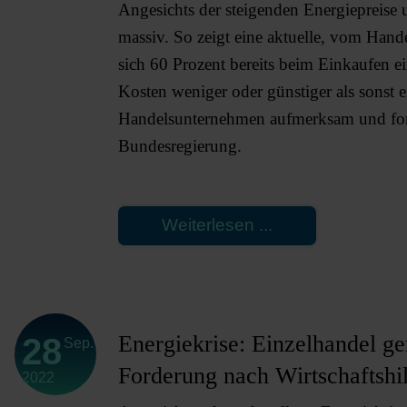
–
Angesichts der steigenden Energiepreise u
schnelle
massiv. So zeigt eine aktuelle, vom Han
Konkretisierung
sich 60 Prozent bereits beim Einkaufen 
gefordert
Kosten weniger oder günstiger als sonst e
Handelsunternehmen aufmerksam und ford
Bundesregierung.
Weiterlesen ...
Energiekrise: Einzelhandel ge
28
Sep.
Forderung nach Wirtschaftshi
2022