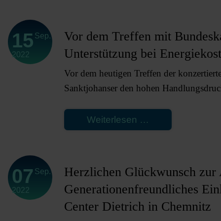
Meinung
zählt!
Vor dem Treffen mit Bundeska
15
Sep.
Was
Unterstützung bei Energiekos
2022
die
Bundesregierun
Vor dem heutigen Treffen der konzertier
jetzt
Sanktjohanser den hohen Handlungsdruck
angehen
muss
Vor
Weiterlesen …
dem
Treffen
mit
Herzlichen Glückwunsch zur
07
Sep.
Bundeskanzler
Generationenfreundliches E
2022
Scholz:
Center Dietrich in Chemnitz
HDE-