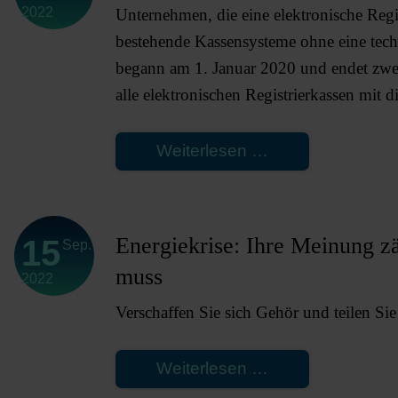
2022
Unternehmen, die eine elektronische Reg
der
bestehende Kassensysteme ohne eine tech
Handelsunterne
begann am 1. Januar 2020 und endet zwei 
in
alle elektronischen Registrierkassen mit d
Existenzgefahr
–
Einzelhandelsve
TSE-
Weiterlesen …
fordert
Pflicht
Wirtschaftshilfen
für
alle
Energiekrise: Ihre Meinung z
15
Sep.
bestehenden
muss
2022
Registrierkassen
ab
Verschaffen Sie sich Gehör und teilen Si
dem
01.01.2023
Energiekrise:
Weiterlesen …
Ihre