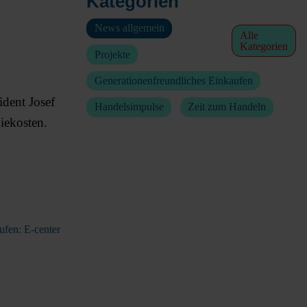
Kategorien
News allgemein
Alle
Kategorien
Projekte
Generationenfreundliches Einkaufen
ident Josef
Handelsimpulse
Zeit zum Handeln
iekosten.