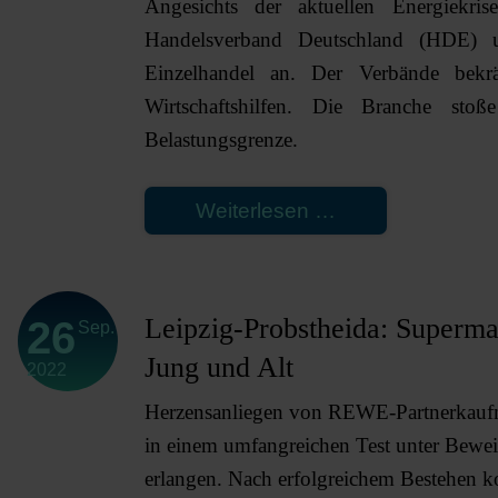
Angesichts der aktuellen Energiekr
Handelsverband Deutschland (HDE) un
Einzelhandel an. Der Verbände bekr
Wirtschaftshilfen. Die Branche stoß
Belastungsgrenze.
Energiekrise:
Weiterlesen …
Einzelhandel
gerät
an
Leipzig-Probstheida: Superma
26
Sep.
Belastungsgren
Jung und Alt
2022
und
bekräftigt
Herzensanliegen von REWE-Partnerkaufma
Forderung
in einem umfangreichen Test unter Beweis
nach
erlangen. Nach erfolgreichem Bestehen 