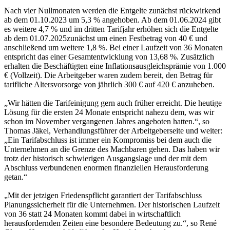
Nach vier Nullmonaten werden die Entgelte zunächst rückwirkend
ab dem 01.10.2023 um 5,3 % angehoben. Ab dem 01.06.2024 gibt
es weitere 4,7 % und im dritten Tarifjahr erhöhen sich die Entgelte
ab dem 01.07.2025
zunächst um einen Festbetrag von 40 € und
anschließend um weitere 1,8 %. Bei einer Laufzeit von 36 Monaten
entspricht das einer Gesamtentwicklung von 13,68 %. Zusätzlich
erhalten die Beschäftigten eine Inflationsausgleichsprämie von 1.000
€ (Vollzeit). Die Arbeitgeber waren zudem bereit, den Betrag für
tarifliche Altersvorsorge von jährlich 300 € auf 420 € anzuheben.
„Wir hätten die Tarifeinigung gern auch früher erreicht. Die heutige
Lösung für die ersten 24 Monate entspricht nahezu dem, was wir
schon im November vergangenen Jahres angeboten hatten.“, so
Thomas Jäkel, Verhandlungsführer der Arbeitgeberseite und weiter:
„Ein Tarifabschluss ist immer ein Kompromiss bei dem auch die
Unternehmen an die Grenze des Machbaren gehen. Das haben wir
trotz der historisch schwierigen Ausgangslage und der mit dem
Abschluss verbundenen enormen finanziellen Herausforderung
getan.“
„Mit der jetzigen Friedenspflicht garantiert der Tarifabschluss
Planungssicherheit für die Unternehmen. Der historischen Laufzeit
von 36 statt 24 Monaten kommt dabei in wirtschaftlich
herausfordernden Zeiten eine besondere Bedeutung zu.“, so René