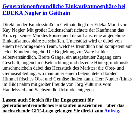
Generationenfreundliche Einkaufsatmosphäre bei
EDEKA Nagler in Geithain
Direkt an der Bundesstraße in Geithain liegt der Edeka Markt von
Kay Nagler. Mit großer Leidenschaft richtete der Kaufmann das
Konzept seines Marktes konsequent darauf aus, eine angenehme
Einkaufsatmosphäre zu schaffen. Unterstützt wird er dabei von
einem hervorragenden Team, welches freundlich und kompetent auf
jeden Kunden eingeht. Die Begleitung zur Ware ist hier
selbstverständlich. Breite Gänge, ein ausgebauter Zugang zum
Geschäft, angenehme Beleuchtung und dezente Hintergrundmusik
umschmeicheln dabei das Herzstück des Marktes: die Obst- und
Gemüseabteilung, wo man unter einem beleuchteten floralen
Himmel frisches Obst und Gemüse finden kann. Herr Nagler (Links
im Bild) nahm mit großer Freude von Jörg Vulturius vom
Handelsverband Sachsen die Urkunde entgegen.
Lassen auch Sie sich für Ihr Engagement für
generationenfreundliches Einkaufen auszeichnen - über das
nachstehende GFE-Logo gelangen Sie direkt zum
Antrag
.