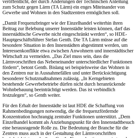
veröffentlicht, der durch Änderungen der Technischen Anleitung
zum Schutz gegen Lärm (TA Lärm) ein enges Miteinander von
Gewerbe und Wohnen in den Stadtzentren ermöglichen soll.
„Damit Frequenzbringer wie der Einzelhandel weiterhin ihren
Beitrag zur Belebung unserer Innenstädte leisten können, darf das
innerstädtische Gewerbe nicht eingeschränkt werden“, so HDE-
Hauptgeschäftsführer Stefan Genth. Die TA Lärm müsse auf die
besondere Situation in den Innenstädten abgestimmt werden, um
Interessenkonflikte etwa zwischen Anwohnern und innerstädtischer
Wirtschaft zu vermeiden. „Das Ziel muss sein, dass die
Lärmvorschriften das Nebeneinander unterschiedlicher Funktionen
fördern“, betont Genth. Bislang sei beispielsweise das Wohnen in
den Zentren nur in Ausnahmefällen und unter Berücksichtigung
besonderer Schutzmaßnahmen zulässig. „In Kerngebieten
bestehende Gewerbebetriebe dürfen nicht durch heranrückende
Wohnbebauung beeinträchtigt werden. Das ist verbindlich
festzulegen“, so Genth weiter.
Für den Erhalt der Innenstädte ist laut HDE die Schaffung von
Rahmenbedingungen notwendig, die die frequenzfördernde
Konzentration hochrangig zentraler Funktionen unterstützt. „Dem
Einzelhandel kommt als Anziehungspunkt für den Innenstadtbesuch
eine herausragende Rolle zu. Die Bedeutung der Branche für die
Zentren muss auch in der Gestaltung der Lärmvorschriften