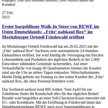
entgegen. Alle drei betonten unisono: Den Nutzen haben die
Kunden!
27
Feb.
2023
Erster bargeldloser Walk-In Store von REWE im
Osten Deutschlands: „Fritz‘ nahkauf Box“ im
Moritzburger Ortsteil Friedewald eröffnet
Im Moritzburger Ortsteil Friedewald hat am 26.02.2023 mit der
„Fritz‘ nahkauf Box“ Sachsens erste automatisierte 24-Stunden-
Einkaufsbox eröffnet. Sie wird künftig die Versorgung mit frischen
Lebensmitteln und Produkten des täglichen Bedarfs in der 1.000
Einwohner zählenden Gemeinde sicherstellen. Auf einer
Verkaufsfläche von knapp 40 Quadratmetern können die Kunden
rund um die Uhr an sieben Tagen einkaufen. Wirtschaftsminister
Martin Dulig gehörte am Sonntag zu den ersten Kunden der „Fritz‘
nahkauf Box, die ohne Personal betrieben wird.
Das Sortiment umfasst rund 800 Artikel. Vom Apfel bis zur
Zahnbürste findet die Kundschaft alles für den täglichen Bedarf.
Bezahlt wird bargeldlos an einer Self-Checkout-Kasse entweder mit
EC- oder Kreditkarte. Mit der Eröffnung in Friedewald läutet das
Handelsunternehmen REWE nach zwei Supermarktboxen in