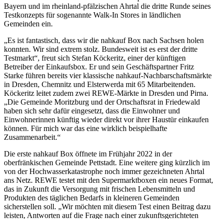
Bayern und im rheinland-pfälzischen Ahrtal die dritte Runde seines
Testkonzepts für sogenannte Walk-In Stores in ländlichen
Gemeinden ein.
„Es ist fantastisch, dass wir die nahkauf Box nach Sachsen holen
konnten. Wir sind extrem stolz. Bundesweit ist es erst der dritte
Testmarkt“, freut sich Stefan Köckeritz, einer der künftigen
Betreiber der Einkaufsbox. Er und sein Geschäftspartner Fritz
Starke führen bereits vier klassische nahkauf-Nachbarschaftsmärkte
in Dresden, Chemnitz und Elsterwerda mit 65 Mitarbeitenden.
Köckeritz leitet zudem zwei REWE-Märkte in Dresden und Pirna.
„Die Gemeinde Moritzburg und der Ortschaftsrat in Friedewald
haben sich sehr dafür eingesetzt, dass die Einwohner und
Einwohnerinnen künftig wieder direkt vor ihrer Haustür einkaufen
können. Für mich war das eine wirklich beispielhafte
Zusammenarbeit.“
Die erste nahkauf Box öffnete im Frühjahr 2022 in der
oberfränkischen Gemeinde Pettstadt. Eine weitere ging kürzlich im
von der Hochwasserkatastrophe noch immer gezeichneten Ahrtal
ans Netz. REWE testet mit den Supermarktboxen ein neues Format,
das in Zukunft die Versorgung mit frischen Lebensmitteln und
Produkten des täglichen Bedarfs in kleineren Gemeinden
sicherstellen soll. „Wir möchten mit diesem Test einen Beitrag dazu
leisten, Antworten auf die Frage nach einer zukunftsgerichteten