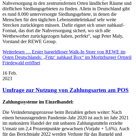
Nahversorgung in den zentrumsfernen Orten ländlicher Räume und
dörflichen Siedlungsgebieten zu finden. Allein in Deutschland gibt
es rund 8.000 unterversorgte Siedlungsgebiete, in denen die
Menschen für den täglichen Lebensmitteleinkauf sehr weite
Strecken zurücklegen müssen. Dafür eignet sich unser nahkauf-
Format, das dort die Nahversorgung sichert, wo sich alle
Wettbewerber zurückgezogen haben, perfekt“, sagt Peter Maly,
Vorstand der REWE Group.
Weiterlesen …
Erster bargeldloser Walk-In Store von REWE im
Osten Deutschlands: „Fritz‘ nahkauf Box“ im Moritzburger Ortsteil
Friedewald eröffnet
16
Feb.
2023
Umfrage zur Nutzung von Zahlungsarten am POS
Zahlungssysteme im Einzelhandel:
Die Veränderungsprozesse beim Bezahlen gehen weiter: Nach
einem herausragendem Pandemie-Jahr 2020 ist auch im Jahr 2021
im stationären Handel der mit unbaren Zahlungsmitteln erzielte
Umsatz um 2,4 Prozentpunkte gewachsen (Vorjahr + 5,6%). Auch
für das Berichtsjahr 2022 werden Verluste für das Bargeld und