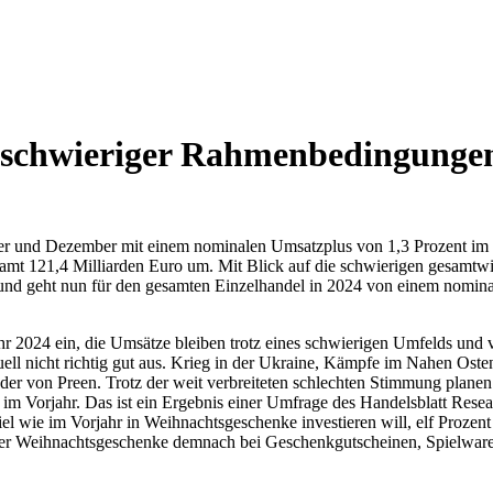
z schwieriger Rahmenbedingungen
 und Dezember mit einem nominalen Umsatzplus von 1,3 Prozent im Ve
samt 121,4 Milliarden Euro um. Mit Blick auf die schwierigen gesamt
nd geht nun für den gesamten Einzelhandel in 2024 von einem nomina
 2024 ein, die Umsätze bleiben trotz eines schwierigen Umfelds und vie
ell nicht richtig gut aus. Krieg in der Ukraine, Kämpfe im Nahen Osten
r von Preen. Trotz der weit verbreiteten schlechten Stimmung plane
 im Vorjahr. Das ist ein Ergebnis einer Umfrage des Handelsblatt Resea
iel wie im Vorjahr in Weihnachtsgeschenke investieren will, elf Prozen
 der Weihnachtsgeschenke demnach bei Geschenkgutscheinen, Spielwar