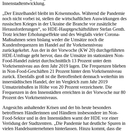
Innenstadtentwicklung.
„Der Einzelhandel bleibt im Krisenmodus. Während die Pandemie
noch nicht vorbei ist, stellen die wirtschaftlichen Auswirkungen des
russischen Krieges in der Ukraine die Branche vor zusätzliche
Herausforderungen“, so HDE-Hauptgeschäftsführer Stefan Genth.
Trotz leichter Erholungseffekte und des Wegfalls vieler Corona-
Maßnahmen seien bislang weder die Umsätze noch die
Kundenfrequenzen im Handel auf ihr Vorkrisenniveau
zurückgekehrt. Aus der in der Vorwoche (KW 20) durchgeführten
HDE-Umfrage geht hervor, dass die Umsätze im stationären Non-
Food-Handel zuletzt durchschnittlich 13 Prozent unter dem
Vorkrisenniveau aus dem Jahr 2019 lagen. Die Frequenzen blieben
in Non-Food-Geschäften 21 Prozent hinter dem Vorkrisenniveau
zurück. Ebenfalls groß ist die Betroffenheit demnach weiterhin im
innerstädtischen Handel, der im Vergleich zum Jahr 2019
Umsatzeinbußen in Höhe von 20 Prozent verzeichnete. Die
Frequenzen in den Innenstädten erreichten in der Vorwoche nur 80
Prozent des Vorkrisenniveaus.
Angesichts anhaltender Krisen und der bis heute besonders
betroffenen Händlerinnen und Händlern insbesondere im Non-
Food-Sektor und in den Innenstädten warnt der HDE vor einer
Verödung der Stadtzentren. „Die Pandemie hat deutliche Spuren in
vielen Handelsunternehmen hinterlassen. Hinzu kommt, dass die