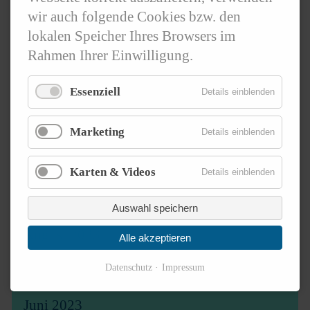
wir auch folgende Cookies bzw. den
Januar 2024
lokalen Speicher Ihres Browsers im
Rahmen Ihrer Einwilligung.
2023
Essenziell
Details einblenden
Dezember 2023
November 2023
Marketing
Details einblenden
Oktober 2023
Karten & Videos
Details einblenden
September 2023
Auswahl speichern
August 2023
Alle akzeptieren
Datenschutz
Impressum
Juli 2023
Juni 2023