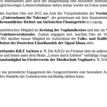
n Miteinanders aber auch der Imagebildung eine besondere Bedeutu
 gleichwertiger Lebensverhältnisse stehen immer wieder im Fokus sein
eitet Joachim Otto seit 2012 das Amt des Vizepräsidenten der
Verein
s
„Unternehmen für Toleranz“
, der gemeinsam mit dem Staatsminis
hrenamtlicher Richter am Sächsischen Finanzgericht
in Leipzig.
ununterbrochen Mitglied im
Kreistag des Vogtlandkreises
und hier als 
Fraktionsvorsitzender
. Zudem engagiert sich Joachim Otto im Ve
1992 darüber hinaus Mitglied im Aufsichtsrat der
Volks- und Raiff
beirat des Deutschen Einzelhandels
der Signal Iduna
aktiv.
erbandes KiEZ Sachsen e. V.
Die KiEZe im Freistaat sind als außers
che und bieten unter dem Motto „Lernen durch Erleben“ vielfältige Ange
tandsmitglied im Förderverein der Musikschule Vogtland e. V.
Sch
nur das persönliche Engagement des Ausgezeichneten eine besondere 
iches Handeln das Gemeinwesen nachhaltig stärken kann.