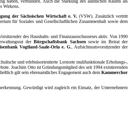
ng haben, verbunden. Auch die Stärkung des ländlichen Raums als
es Wirkens.
igung der Sächsischen Wirtschaft
e. V.
(VSW). Zusätzlich vertritt
terium für Soziales und Gesellschaftlichen Zusammenhalt sowie dem
Vorsitzender des Haushalts- und Finanzausschusseses aktiv. Von 1990
rwaltungsrat der
Bürgschaftsbank Sachsen
sowie im Beirat der
eisenbank Vogtland-Saale-Orla e. G
., Aufsichtsratsvorsitzender der
chulische und erlebnisorientierte Lernorte mulifunktionale Erholungs-,
bote. Joachim Otto ist Gründungsmitglied des seit 1994 existierenden
ließlich gilt sein ehrenamtliches Engagement auch dem
Kammerchor
Anerkennung. Gewürdigt wird zugleich ein Einsatz, der Unternehmern