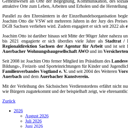
Gemeinwesen als Orte der Begegnung, Kommunikation, des soziale
attraktive Orte zum Leben, Arbeiten und Erholen und die Herstellung
Parallel zu den Ehrenämtern in der Einzelhandelsorganisation begl
Joachim Otto die VSW seit mehreren Jahren in der Jury des Preise
DGB Sachsen verliehen wird. Zudem engagiert er sich seit 2022 als
e
Joachim Otto ist darüber hinaus seit Mitte der 90iger Jahre nahezu 
bis 2021 engagierte er sich überdies viele Jahre als
Stadtrat / 
Regionaldirektion Sachsen
der Agentur für Arbeit
und ist seit 
Auerbacher Wohnungsbaugesellschaft AWO
und im
Versicherten
Seit 2008 ist Joachim Otto ferner Mitglied im Präsidium des
Landesv
Bildungs-, Freizeit- und Sporteinrichtungen für Kinder und Jugendli
Familienverbandes Vogtland e. V.
und seit 2004 des Weiteren
Vors
Auerbach
und dem
Auerbacher Kunstverein.
Mit der Verleihung des Sächsischen Verdienstordens erfährt nicht 
wie Bürgern zugutekommt und der beispielhaft zeigt, wie ehrenamtl
Zurück
2026
August 2026
Juli 2026
Juni 2026