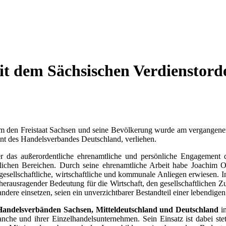
t dem Sächsischen Verdienstorde
m den Freistaat Sachsen und seine Bevölkerung wurde am vergangenen 
nt des Handelsverbandes Deutschland, verliehen.
er das außerordentliche ehrenamtliche und persönliche Engagement 
aftlichen Bereichen. Durch seine ehrenamtliche Arbeit habe Joachim 
ür gesellschaftliche, wirtschaftliche und kommunale Anliegen erwiesen.
herausragender Bedeutung für die Wirtschaft, den gesellschaftlichen 
dere einsetzen, seien ein unverzichtbarer Bestandteil einer lebendigen
Handelsverbänden Sachsen, Mitteldeutschland und Deutschland
in
anche und ihrer Einzelhandelsunternehmen. Sein Einsatz ist dabei ste