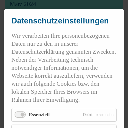
März 2024
Februar 2024
Datenschutzeinstellungen
Januar 2024
Wir verarbeiten Ihre personenbezogenen
Daten nur zu den in unserer
2023
Datenschutzerklärung genannten Zwecken.
Neben der Verarbeitung technisch
Dezember 2023
notwendiger Informationen, um die
Webseite korrekt auszuliefern, verwenden
November 2023
wir auch folgende Cookies bzw. den
lokalen Speicher Ihres Browsers im
Oktober 2023
Rahmen Ihrer Einwilligung.
September 2023
Essenziell
Details einblenden
August 2023