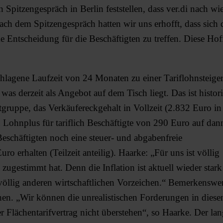
Spitzengespräch in Berlin feststellen, dass ver.di nach wi
ch dem Spitzengespräch hatten wir uns erhofft, dass sich d
ntscheidung für die Beschäftigten zu treffen. Diese Hof
chlagene Laufzeit von 24 Monaten zu einer Tariflohnsteig
s derzeit als Angebot auf dem Tisch liegt. Das ist histori
eltgruppe, das Verkäufereckgehalt in Vollzeit (2.832 Euro 
 Lohnplus für tariflich Beschäftigte von 290 Euro auf dan
eschäftigten noch eine steuer- und abgabenfreie
o erhalten (Teilzeit anteilig). Haarke: „Für uns ist völlig
ugestimmt hat. Denn die Inflation ist aktuell wieder stark
völlig anderen wirtschaftlichen Vorzeichen.“ Bemerkenswer
hen. „Wir können die unrealistischen Forderungen in diese
r Flächentarifvertrag nicht überstehen“, so Haarke. Der lang