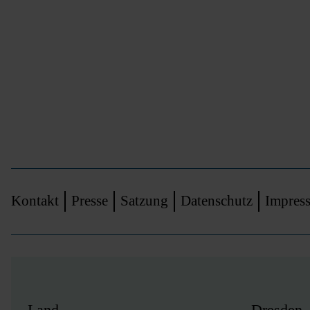
Navigation
Kontakt
Presse
Satzung
Datenschutz
Impres
überspringen
Land
Dresden