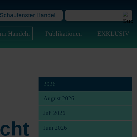
Schaufenster Handel
Na
zum Handeln
Publikationen
EXKLUSIV
üb
2026
August 2026
Juli 2026
icht
Juni 2026