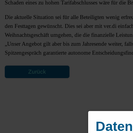
Schaden eines zu hohen Tarifabschlusses wäre für die Br
Die aktuelle Situation sei für alle Beteiligten wenig erf
den Festtagen gewünscht. Dies sei aber mit ver.di einfa
Weihnachtsgeschäft umgehen, die die finanzielle Leistu
„Unser Angebot gilt aber bis zum Jahresende weiter, fal
Spitzengespräch garantierte autonome Entscheidungsfin
Zurück
Daten