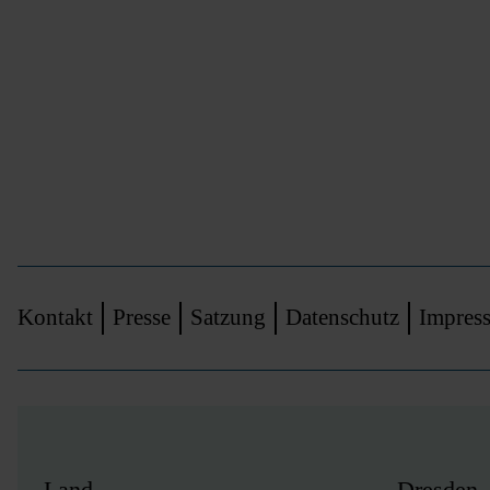
Navigation
Kontakt
Presse
Satzung
Datenschutz
Impres
überspringen
Land
Dresden