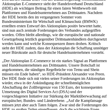
Aktionsplan E-Commerce sieht der Handelsverband Deutschland
(HDE) als wichtigen Beitrag für einen fairen Wettbewerb mit
Plattformen und Handelsunternehmen aus Drittstaaten. Nachdem
der HDE bereits den im vergangenen Sommer vom
Bundesministerium für Wirtschaft und Klimaschutz (BMWK)
erstellten ersten Entwurf des Aktionsplans positiv bewertet hatte,
sind nun auch zentrale Forderungen des Verbandes aufgegriffen
worden. Offen bleibt allerdings, wie die europäische und nationale
Gesetzgebung letztlich gegenüber Drittstaatenhändlern durchgesetzt
werden kann und welche Konsequenzen ihnen drohen. Kritisch
sieht der HDE zudem, dass der Aktionsplan die Schaffung unnötiger
neuer Bürokratie auch für deutsche Handelsunternehmen vorsieht.
„Der Aktionsplan E-Commerce ist ein starkes Signal an Plattformen
und Handelsunternehmen aus Drittstaaten. Unsere Botschaft ist
angekommen, die ständigen Regelbrüche von Temu und Shein
müssen ein Ende haben“, so HDE-Präsident Alexander von Preen.
Der HDE finde sich mit vielen seiner Forderungen im Aktionsplan
wieder, etwa in der Ankündigung der schnellstmöglichen
Abschaffung der Zollfreigrenze von 150 Euro, der konsequenten
Umsetzung des Digital Services Act (DSA) und der
vorgeschlagenen Initiative zur Stärkung der Marktüberwachung auf
europäischer, Bundes- und Länderebene. „Auf die Kampfansage
müssen jetzt aber auch Taten folgen. Zwar sind die Forderungen des
HDE zu großen Teilen eingeflossen, doch die wichtigste Frage