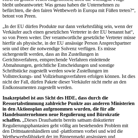
bleibt unbeantwortet: Was genau haben die Unternehmen zu
befürchten, die den fairen Wettbewerb in Europa mit Füßen treten?“,
betont von Preen.
„In der EU dürfen Produkte nur dann verkehrsfähig sein, wenn der
Verkäufer auch einen gesetzlichen Vertreter in der EU benannt hat“,
so von Preen weiter. Der verantwortliche gesetzliche Vertreter müsse
hierfür als physische, in der EU ansässige Person Ansprechpartner
sein und über die notwendige Solvenz verfügen. Es müsse
sichergestellt werden, dass an ihn Zustellungen in
Gerichtsverfahren, entsprechende Verfahren einleitende
Abmahnungen, gerichtliche Entscheidungen und sonstige
Schriftstücke zugestellt werden sowie Zustellungen im
Vollstreckungs- und Vollziehungsverfahren erfolgen können. Ist dies
nicht der Fall, dürfen Pakete dieser Verkäufer nicht mehr an den
Endkonsumenten zugestellt werden.
Inakzeptabel ist aus Sicht des HDE, dass durch die
Ressortabstimmung zahlreiche Punkte aus anderen Ministerien
in den Aktionsplan aufgenommen wurden, die für alle
Handelsunternehmen neue Regulierung und Bürokratie
schaffen.
„Dieses Draufsatteln bereits sattsam diskutierter
Regulierungsphantasien geht völlig am bestehenden Problem mit
den Drittstaatenhändlern und -plattformen vorbei und wird die
Wettbewerbsfähigkeit der im Binnenmarkt ansässigen und